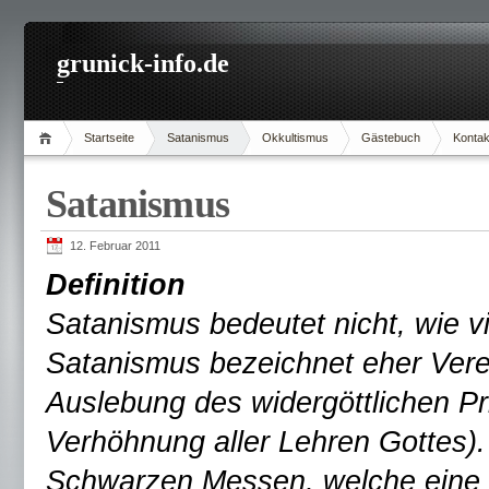
grunick-info.de
Startseite
Satanismus
Okkultismus
Gästebuch
Kontak
Satanismus
12. Februar 2011
Definition
Satanismus bedeutet nicht, wie v
Satanismus bezeichnet eher Vere
Auslebung des widergöttlichen Pri
Verhöhnung aller Lehren Gottes).
Schwarzen Messen, welche eine P